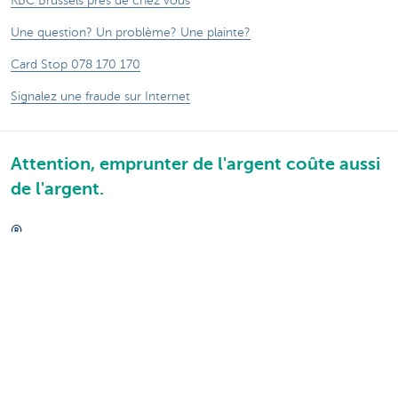
KBC Brussels près de chez vous
Une question? Un problème? Une plainte?
Card Stop 078 170 170
Signalez une fraude sur Internet
Attention, emprunter de l'argent coûte aussi
de l'argent.
®
Tarifs
Sitemap
Informations légales
Contactez-nous
Documentation
Responsible disclosure