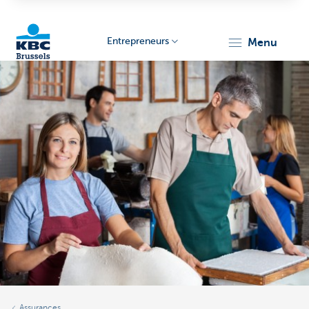
Entrepreneurs
menu
KBC
Entrepreneurs
Assurances