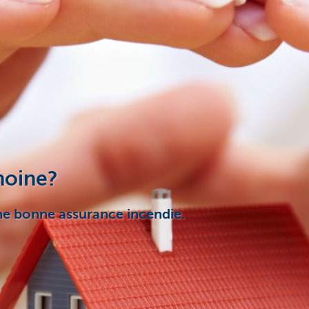
moine?
une bonne assurance incendie.