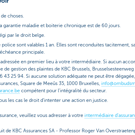
voir
e de choses.
la garantie maladie et boiterie chronique est de 60 jours.
égi par le droit belge.
police sont valables 1 an. Elles sont reconduites tacitement, sa
l’échéance principale.
adressée en premier lieu à votre intermédiaire. Si aucun acco
ce de gestion des plaintes de KBC Brussels, Brusselsesteenwe
016 43 25 94. Si aucune solution adéquate ne peut être dégagé
urances, Square de Meeûs 35, 1000 Bruxelles,
info@ombudsma
rance.be
compétent pour l'intégralité du secteur.
s les cas le droit d'intenter une action en justice.
surance, veuillez vous adresser à votre
intermédiaire d'assura
uit de KBC Assurances SA - Professor Roger Van Overstraeten