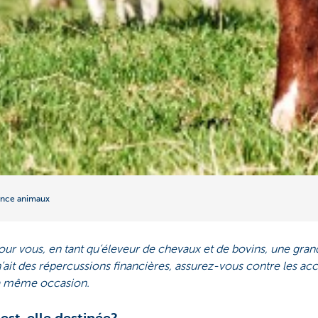
ance animaux
r vous, en tant qu’éleveur de chevaux et de bovins, une grande
’ait des répercussions financières, assurez-vous contre les acc
la même occasion.