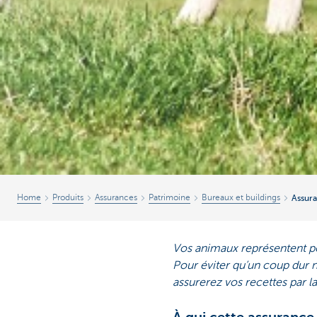
Home
Produits
Assurances
Patrimoine
Bureaux et buildings
Assur
Vos animaux représentent pou
Pour éviter qu’un coup dur n
assurerez vos recettes par 