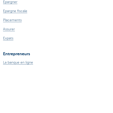
Epargner
Epargne fiscale
Placements
Assurer
Expats
Entrepreneurs
La banque en ligne
Payer et être payé
Crédits professionnels
Assurances pour entrepreneurs
Epargne et placements
Ma boutique en ligne