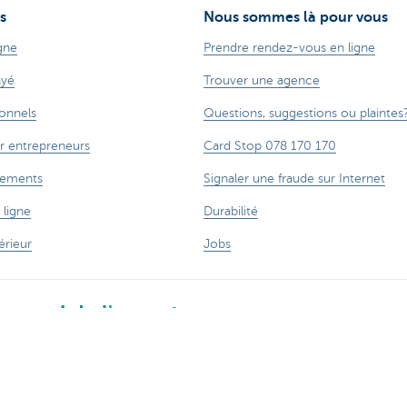
s
Nous sommes là pour vous
gne
Prendre rendez-vous en ligne
ayé
Trouver une agence
ionnels
Questions, suggestions ou plaintes
r entrepreneurs
Card Stop 078 170 170
cements
Signaler une fraude sur Internet
 ligne
Durabilité
rieur
Jobs
 aussi de l'argent.
rifs
Vie privée
Informations juridiques
Jobs
Divulgation responsab