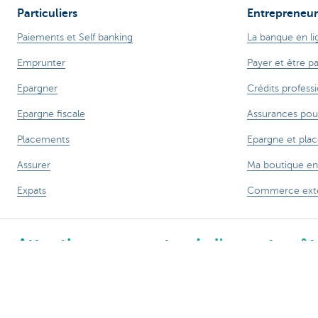
Particuliers
Entrepreneur
Paiements et Self banking
La banque en li
Emprunter
Payer et être p
Epargner
Crédits profess
Epargne fiscale
Assurances pou
Placements
Epargne et pla
Assurer
Ma boutique en
Expats
Commerce exté
Attention, emprunter de l'argent coûte
Sitemap
A propos de KBC Brussels
Communiqués de presse
Ta
Accessibilité