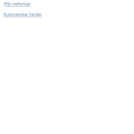
Mijn webshop
Buitenlandse handel
Wij staan voor je klaar
Maak een afspraak
Vind een kantoor in je buurt
Vraag? Probleem? Klacht?
Card Stop 078 170 170
Meld internetfraude
Duurzaamheid
Jobs
Andere websites