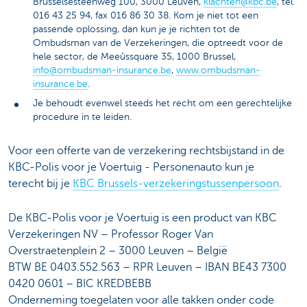
Brusselsesteenweg 100, 3000 Leuven,
klachten@kbc.be
, tel.
016 43 25 94, fax 016 86 30 38. Kom je niet tot een
passende oplossing, dan kun je je richten tot de
Ombudsman van de Verzekeringen, die optreedt voor de
hele sector, de Meeûssquare 35, 1000 Brussel,
info@ombudsman-insurance.be
,
www.ombudsman-
insurance.be
.
Je behoudt evenwel steeds het recht om een gerechtelijke
procedure in te leiden.
Voor een offerte van de verzekering rechtsbijstand in de
KBC-Polis voor je Voertuig - Personenauto kun je
terecht bij je
KBC Brussels-verzekeringstussenpersoon
.
De KBC-Polis voor je Voertuig is een product van KBC
Verzekeringen NV – Professor Roger Van
Overstraetenplein 2 – 3000 Leuven – België
BTW BE 0403.552.563 – RPR Leuven – IBAN BE43 7300
0420 0601 – BIC KREDBEBB
Onderneming toegelaten voor alle takken onder code