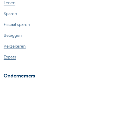
Lenen
Sparen
Fiscaal sparen
Beleggen
Verzekeren
Expats
Ondernemers
Online bankieren
Betalen en betaald worden
Professionele kredieten
Verzekeringen voor ondernemers
Sparen en beleggen