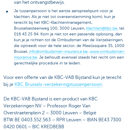
van het ontvangstbewijs.
Je tussenpersoon is het eerste aanspreekpunt voor je
klachten. Als je niet tot overeenstemming komt, kun je
terecht bij het KBC-Klachtenmanagement,
Brusselsesteenweg 100, 3000 Leuven,
klachten@kbc.be
, tel.
016 43 25 94. Kom je niet tot een passende oplossing, dan
kun je je richten tot de Ombudsman van de Verzekeringen,
die optreedt voor de hele sector, de Meeûssquare 35, 1000
Brussel,
info@ombudsman-insurance.be
,
www.ombudsman-
insurance.be
. Je behoudt evenwel steeds het recht om een
gerechtelijke procedure in te leiden.
Voor een offerte van de KBC-VAB Bijstand kun je terecht
bij je
KBC Brussels-verzekeringstussenpersoon
.
De KBC-VAB Bijstand is een product van KBC
Verzekeringen NV – Professor Roger Van
Overstraetenplein 2 – 3000 Leuven – België
BTW BE 0403.552.563 – RPR Leuven – IBAN BE43 7300
0420 0601 – BIC KREDBEBB