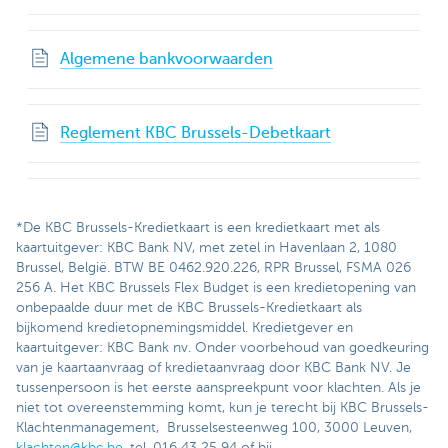
Algemene bankvoorwaarden
Reglement KBC Brussels-Debetkaart
*De KBC Brussels-Kredietkaart is een kredietkaart met als
kaartuitgever: KBC Bank NV, met zetel in Havenlaan 2, 1080
Brussel, België. BTW BE 0462.920.226, RPR Brussel, FSMA 026
256 A. Het KBC Brussels Flex Budget is een kredietopening van
onbepaalde duur met de KBC Brussels-Kredietkaart als
bijkomend kredietopnemingsmiddel. Kredietgever en
kaartuitgever: KBC Bank nv. Onder voorbehoud van goedkeuring
van je kaartaanvraag of kredietaanvraag door KBC Bank NV. Je
tussenpersoon is het eerste aanspreekpunt voor klachten. Als je
niet tot overeenstemming komt, kun je terecht bij KBC Brussels-
Klachtenmanagement, Brusselsesteenweg 100, 3000 Leuven,
klachten@kbc.be
, tel. 016 43 25 94 of bij