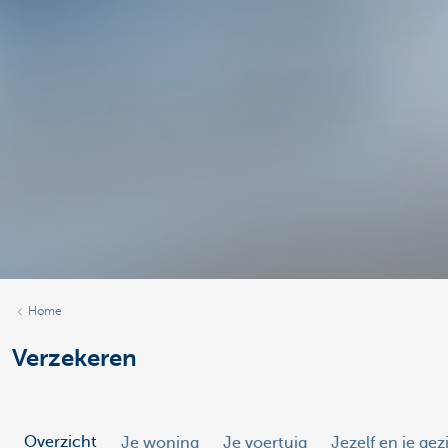
Home
Verzekeren
Overzicht
Je woning
Je voertuig
Jezelf en je gez