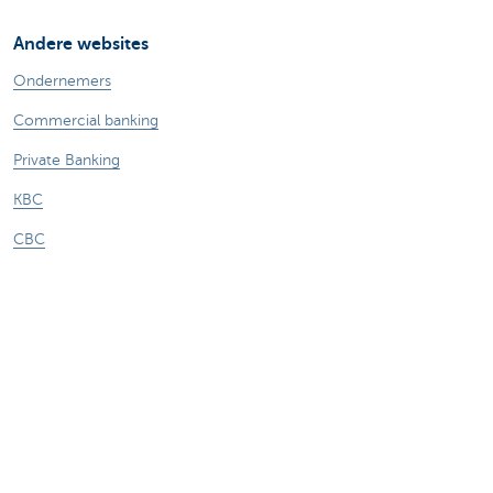
Andere websites
Ondernemers
Commercial banking
Private Banking
KBC
CBC
KBC Groep
Alle websites
Let op, geld lenen kost ook geld.
Sitemap
Over KBC Brussels