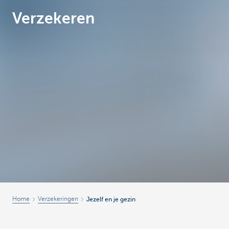
Verzekeren
Brussels
Home
Verzekeringen
Jezelf en je gezin