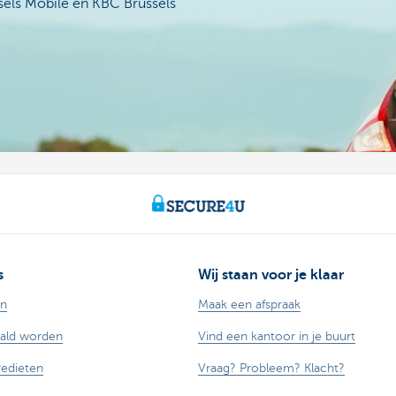
sels Mobile en KBC Brussels
s
Wij staan voor je klaar
en
Maak een afspraak
aald worden
Vind een kantoor in je buurt
redieten
Vraag? Probleem? Klacht?