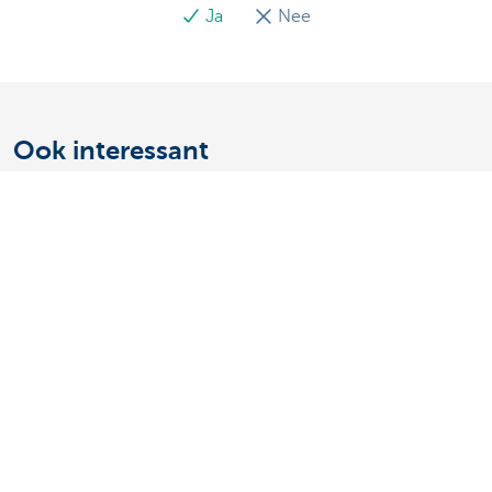
Ja
Nee
Ook interessant
Ontdek het volledige aanbod voor ondernemers
Betalen en betaald worden
Sparen en beleggen
Kredieten
Verzekeringen
Mijn webshop