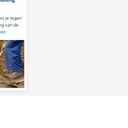
t je tegen
ng van de
oor
 een tank of