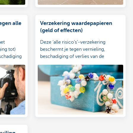
egen alle
Verzekering waardepapieren
(geld of effecten)
het
Deze ‘alle risico’s’-verzekering
ing tot)
beschermt je tegen vernieling,
schadiging
beschadiging of verlies van de
kerde
verzekerde waarden.
uiling