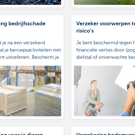
ing bedrijfsschade
Verzeker voorwerpen t
risico's
t je na een verzekerd
Je bent beschermd tegen 
l je beroepsactiviteiten niet
financiële verlies door (pog
unt uitoefenen. Bescherm je
diefstal of onverwachte be
aling van de
of vernieling van de verze
ultaten die daarvan het
voorwerpen.
ng voor je dieren
Verzekering bodemverv