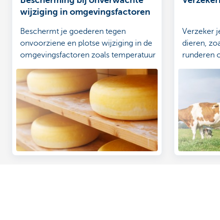
wijziging in omgevingsfactoren
Beschermt je goederen tegen
Verzeker j
onvoorziene en plotse wijziging in de
dieren, zo
omgevingsfactoren zoals temperatuur
runderen o
en vochtigheid.
Ontdek het volledige aanbod voor
Contacteer o
ondernemers
Maak een afspr
Betalen en betaald worden
Vind een kantoo