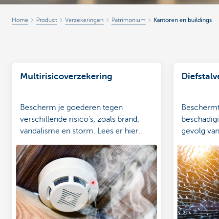
Home
Product
Verzekeringen
Patrimonium
Kantoren en buildings
Multirisicoverzekering
Diefstal
Bescherm je goederen tegen
Beschermt 
verschillende risico’s, zoals brand,
beschadigi
vandalisme en storm. Lees er hier
gevolg van 
meer over.