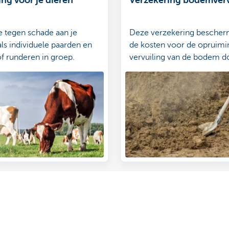
e tegen schade aan je
Deze verzekering bescherm
als individuele paarden en
de kosten voor de opruimi
f runderen in groep.
vervuiling van de bodem d
weggevloeide stookolie uit
de bijhorende leidingen.
ns
aak
r in je buurt