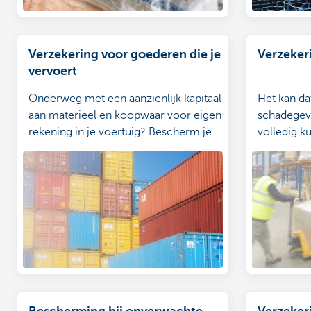
Verzekering voor goederen die je
Verzeker
vervoert
Onderweg met een aanzienlijk kapitaal
Het kan da
aan materieel en koopwaar voor eigen
schadegeva
rekening in je voertuig? Bescherm je
volledig k
lading tegen risico’s zoals
tegen de d
beschadiging of diefstal, en neem een
bedrijfsres
verzekering voor je vervoerde
gevolg is.
goederen.
Bescherming bij onverwachte
Verzekeri