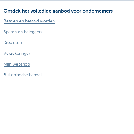
Ontdek het volledige aanbod voor ondernemers
Betalen en betaald worden
Sparen en beleggen
Kredieten
Verzekeringen
Mijn webshop
Buitenlandse handel
Contacteer ons
Maak een afspraak
Vind een kantoor in je buurt
Vraag? Probleem? Klacht?
Card Stop 078 170 170