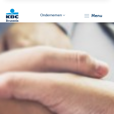
Ondernemen
menu
KBC
Ondernemers