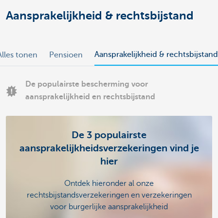
Aansprakelijkheid & rechtsbijstand
Aansprakelijkheid & rechtsbijstand
Alles tonen
Pensioen
De populairste bescherming voor
aansprakelijkheid en rechtsbijstand
De 3 populairste
aansprakelijkheidsverzekeringen vind je
hier
Ontdek hieronder al onze
rechtsbijstandsverzekeringen en verzekeringen
voor burgerlijke aansprakelijkheid