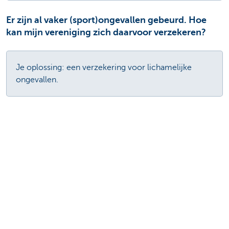
Er zijn al vaker (sport)ongevallen gebeurd. Hoe
kan mijn vereniging zich daarvoor verzekeren?
Je oplossing: een verzekering voor lichamelijke
ongevallen.
Wij zijn lid van een associatie. Zijn we zo
voldoende verzekerd?
Ga langs bij je KBC Brussels-
verzekeringtussenpersoon om te kijken of je
vereniging goed verzekerd is.