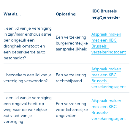
KBC Brussels
Wat als...
Oplossing
helpt je verder
...een lid van je vereniging
in zijn/haar enthousiasme
Afspraak maken
Een verzekering
per ongeluk een
met een KBC
burgerrechtelijke
dranghek omstoot en
Brussels-
aansprakelijkheid
een geparkeerde auto
verzekeringsagent
beschadigt?
Afspraak maken
...bezoekers een lid van je
Een verzekering
met een KBC
vereniging verwonden?
rechtsbijstand
Brussels-
verzekeringsagent
...een lid van je vereniging
Afspraak maken
een ongeval heeft op
Een verzekering
met een KBC
weg naar de wekelijkse
voor lichamelijke
Brussels-
activiteit van je
ongevallen
verzekeringsagent
vereniging