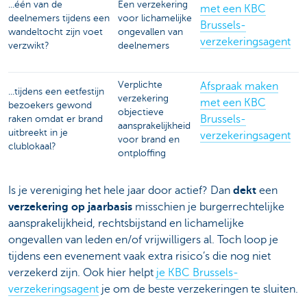
...één van de
Een verzekering
met een KBC
deelnemers tijdens een
voor lichamelijke
Brussels-
wandeltocht zijn voet
ongevallen van
verzekeringsagent
verzwikt?
deelnemers
Verplichte
Afspraak maken
...tijdens een eetfestijn
verzekering
met een KBC
bezoekers gewond
objectieve
Brussels-
raken omdat er brand
aansprakelijkheid
uitbreekt in je
verzekeringsagent
voor brand en
clublokaal?
ontploffing
Is je vereniging het hele jaar door actief? Dan
dekt
een
verzekering op jaarbasis
misschien je burgerrechtelijke
aansprakelijkheid, rechtsbijstand en lichamelijke
ongevallen van leden en/of vrijwilligers al. Toch loop je
tijdens een evenement vaak extra risico’s die nog niet
verzekerd zijn. Ook hier helpt
je KBC Brussels-
verzekeringsagent
je om de beste verzekeringen te sluiten.