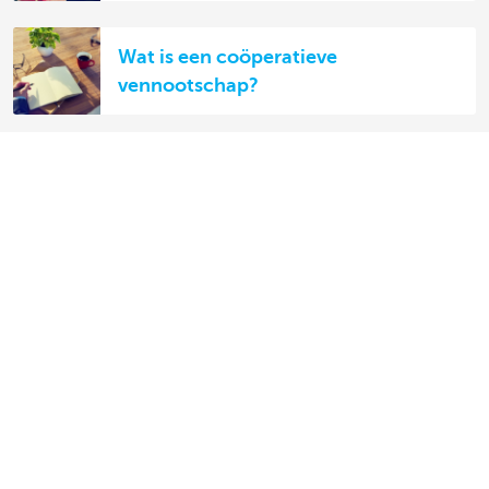
Wat is een coöperatieve
vennootschap?
Ontdek het volledige aanbod voor ondernemers
Betalen en betaald worden
Sparen en beleggen
Kredieten
Verzekeringen
Mijn webshop
Buitenlandse handel