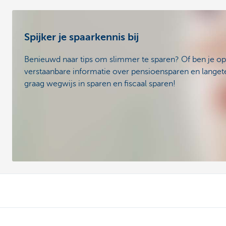
Spijker je spaarkennis bij
Benieuwd naar tips om slimmer te sparen? Of ben je op
verstaanbare informatie over pensioensparen en lange
graag wegwijs in sparen en fiscaal sparen!