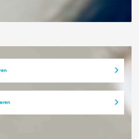
ren
paren