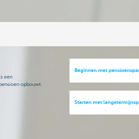
Beginnen met pensioenspa
ks een
d pensioen opbouwt.
Starten met langetermijns