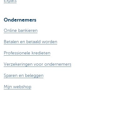
Expats
Ondernemers
Online bankieren
Betalen en betaald worden
Professionele kredieten
Verzekeringen voor ondernemers
Sparen en beleggen
Mijn webshop
Buitenlandse handel
Wij staan voor je klaar
Maak een afspraak
Vind een kantoor in je buurt