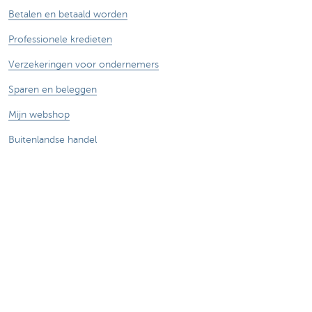
Betalen en betaald worden
Professionele kredieten
Verzekeringen voor ondernemers
Sparen en beleggen
Mijn webshop
Buitenlandse handel
Wij staan voor je klaar
Maak een afspraak
Vind een kantoor in je buurt
Vraag? Probleem? Klacht?
Card Stop 078 170 170
Meld internetfraude