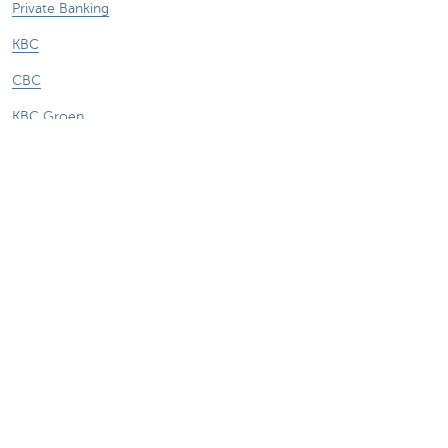
Private Banking
KBC
CBC
KBC Groep
Alle websites
Let op, geld lenen kost ook geld.
Sitemap
Over KBC Brussels
Persberichten
Tarieven
Privacy
Juridische verklaring
Jobs