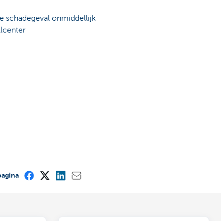
je schadegeval onmiddellijk
llcenter
pagina