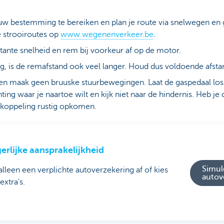
w bestemming te bereiken en plan je route via snelwegen en
de strooiroutes op
www.wegenenverkeer.be
.
stante snelheid en rem bij voorkeur af op de motor.
eg, is de remafstand ook veel langer. Houd dus voldoende afsta
t en maak geen bruuske stuurbewegingen. Laat de gaspedaal los
hting waar je naartoe wilt en kijk niet naar de hindernis. Heb j
e koppeling rustig opkomen.
erlijke aansprakelijkheid
Simul
 alleen een verplichte autoverzekering af of kies
autov
extra's.