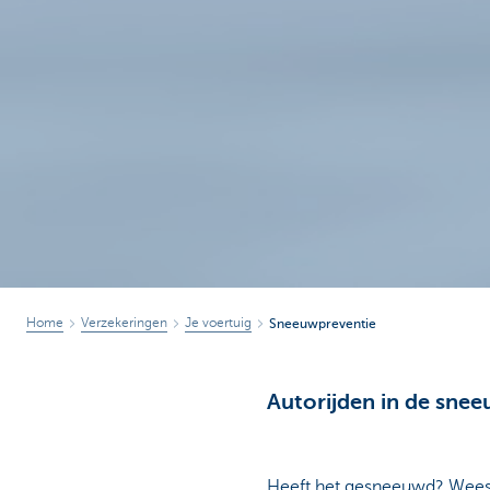
Home
Verzekeringen
Je voertuig
Sneeuwpreventie
Autorijden in de sne
Heeft het gesneeuwd? Wees da