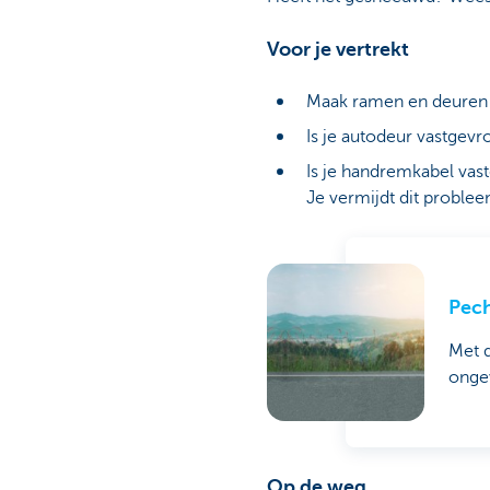
Voor je vertrekt
Maak ramen en deuren i
Is je autodeur vastgevr
Is je handremkabel vas
Je vermijdt dit probleem
Pech
Met d
ongev
Op de weg