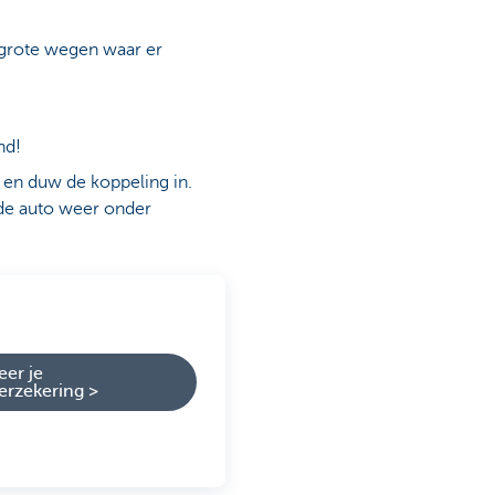
 grote wegen waar er
nd!
 en duw de koppeling in.
e de auto weer onder
eer je
erzekering >