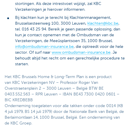
stortingen. Als deze intrestvoet wijzigt, zal KBC
Verzekeringen je hierover informeren.
Bij klachten kun je terecht bij Klachtenmanagement,
Brusselsesteenweg 100, 3000 Leuven,
klachten@kbc.be
,
tel. 016 43 25 94. Bereik je geen passende oplossing, dan
kun je contact opnemen met de Ombudsman van de
Verzekeringen, de Meeûsplantsoen 35, 1000 Brussel,
info@ombudsman-insurance.be
, die optreedt voor de hele
sector. Of surf naar
www.ombudsman-insurance.be
. Je
behoudt altijd het recht om een gerechtelijke procedure te
starten.
Het KBC Brussels Home & Long-Term Plan is een product
van KBC Verzekeringen NV – Professor Roger Van
Overstraetenplein 2 – 3000 Leuven – België BTW BE
0403.552.563 – RPR Leuven – IBAN BE43 7300 0420 0601 –
BIC KREDBEBB
Onderneming toegelaten voor alle takken onder code 0014 (KB
4 juli 1979, BS 14 juli 1979) door de Nationale Bank van België, de
Berlaimontlaan 14, 1000 Brussel, België. Een onderneming van
de KBC Groep.