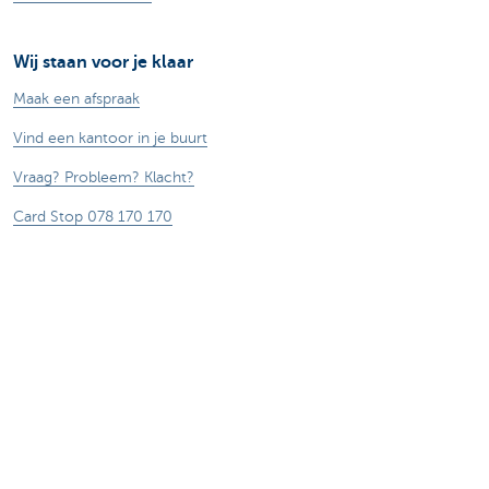
Wij staan voor je klaar
Maak een afspraak
Vind een kantoor in je buurt
Vraag? Probleem? Klacht?
Card Stop 078 170 170
Meld internetfraude
Duurzaamheid
Jobs
Andere websites
Ondernemers
Commercial banking