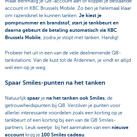
Maak eenmalig je Q8-account aan of koppel je bestaande
account in KBC Brussels Mobile. Zo ben je helemaal klaar
om razendsnel te kunnen tanken.
Je kiest je
pompnummer en brandstof, start je tankbeurt en
daarna gebeurt de betaling automatisch via KBC
Brussels Mobile
, zodra je stopt met tanken. Handig!
Probeer het uit in een van de vele deelnemende Q8-
tankstations. Van de kust tot de Ardennen, je vindt er altijd
wel een op je weg.
Spaar Smiles-punten na het tanken
Natuurlijk
spaar
je
na het tanken ook Smiles
, de
getrouwheidspunten bij Q8. Verzilver je punten voor
allerlei interessante voordelen zoals een korting op je
tankbeurt of een korting bij een van de Q8 Smiles-
partners. Leuk weetje: bij het aanmaken van een
nieuwe
account
krijg je
100 Smiles cadeau
.