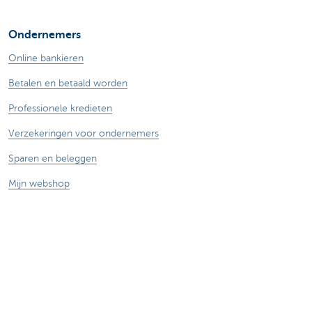
Ondernemers
Online bankieren
Betalen en betaald worden
Professionele kredieten
Verzekeringen voor ondernemers
Sparen en beleggen
Mijn webshop
Buitenlandse handel
Wij staan voor je klaar
Maak een afspraak
Vind een kantoor in je buurt