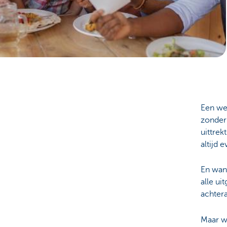
Brussels
Een wee
zonder 
uittrek
altijd 
En wann
alle ui
achtera
Maar wi