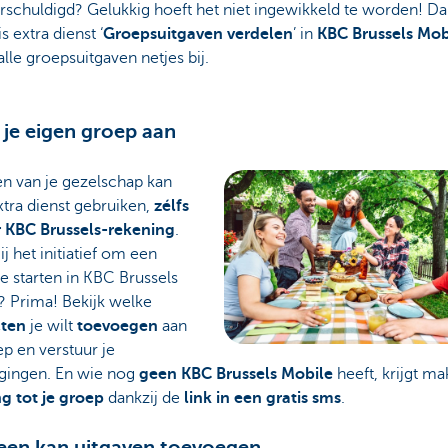
rschuldigd? Gelukkig hoeft het niet ingewikkeld te worden! Da
s extra dienst ‘
Groepsuitgaven verdelen
’ in
KBC Brussels Mob
alle groepsuitgaven netjes bij.
je eigen groep aan
en van je gezelschap kan
tra dienst gebruiken,
zélfs
 KBC Brussels-rekening
.
j het initiatief om een
e starten in KBC Brussels
? Prima! Bekijk welke
ten
je wilt
toevoegen
aan
p en verstuur je
igingen. En wie nog
geen KBC Brussels Mobile
heeft, krijgt ma
g tot je groep
dankzij de
link in een gratis sms
.
een kan uitgaven toevoegen