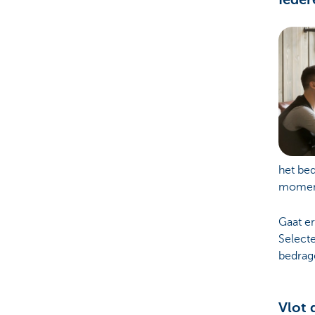
het be
moment
Gaat er
Select
bedrag
Vlot 