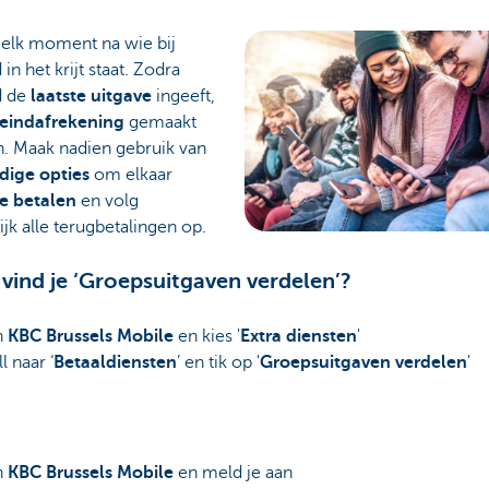
 elk moment na wie bij
in het krijt staat. Zodra
d de
laatste uitgave
ingeeft,
eindafrekening
gemaakt
. Maak nadien gebruik van
dige opties
om elkaar
te betalen
en volg
jk alle terugbetalingen op.
vind je ‘Groepsuitgaven verdelen’?
n
KBC Brussels Mobile
en kies '
Extra diensten
'
l naar ‘
Betaaldiensten
’ en tik op '
Groepsuitgaven verdelen
'
n
KBC Brussels Mobile
en meld je aan