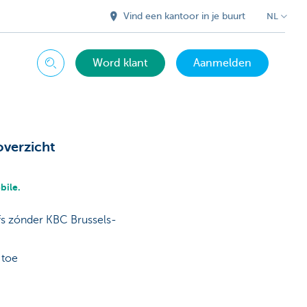
Vind een kantoor in je buurt
NL
Word klant
Aanmelden
Zoeken
overzicht
bile.
fs zónder KBC Brussels-
 toe