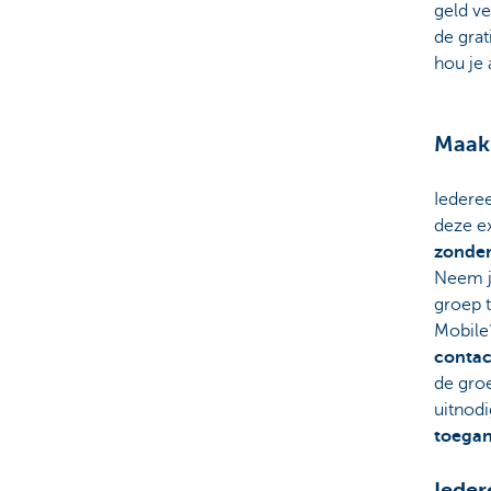
geld ve
de grati
hou je 
Maak 
Iedere
deze ex
zonder
Neem ji
groep t
Mobile
contac
de groe
uitnod
toegan
Ieder