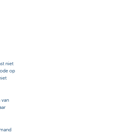
st niet
iode op
niet
n van
aar
iemand