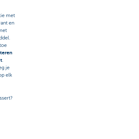
ntie met
rant en
 met
ddel.
toe
cteren
t
.
eg je
p elk
ssert?