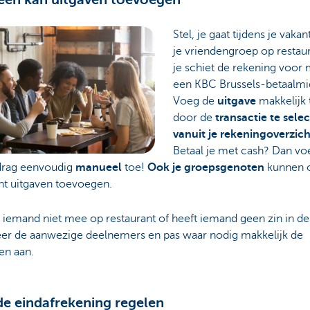
Stel, je gaat tijdens je vaka
je vriendengroep op restau
je schiet de rekening voor
een KBC Brussels-betaalmi
Voeg de
uitgave
makkelijk 
door de
transactie te sele
vanuit je rekeningoverzich
Betaal je met cash? Dan vo
drag eenvoudig
manueel
toe!
Ook je groepsgenoten
kunnen o
 uitgaven toevoegen.
 iemand niet mee op restaurant of heeft iemand geen zin in de
eer de aanwezige deelnemers en pas waar nodig makkelijk de
en aan.
de eindafrekening regelen