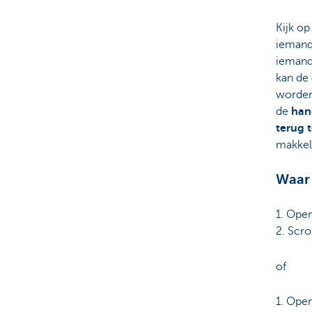
Kijk op
iemand 
ieman
kan de
worden
de
han
terug 
makkeli
Waar 
1. Ope
2. Scrol
of
1. Ope