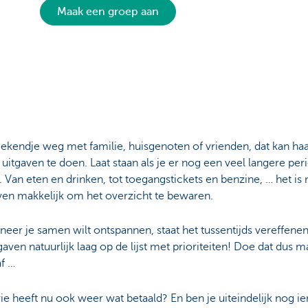
Maak een groep aan
kendje weg met familie, huisgenoten of vrienden, dat kan haa
uitgaven te doen. Laat staan als je er nog een veel langere per
t. Van eten en drinken, tot toegangstickets en benzine, … het is 
even makkelijk om het overzicht te bewaren.
eer je samen wilt ontspannen, staat het tussentijds vereffene
tgaven natuurlijk laag op de lijst met prioriteiten! Doe dat dus m
f …
e heeft nu ook weer wat betaald? En ben je uiteindelijk nog 