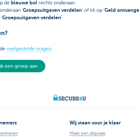
op de
blauwe bol
rechts onderaan
 onderaan ‘
Groepsuitgaven verdelen
’ of tik op ‘
Geld ontvang
 ‘
Groepsuitgaven verdelen
’
en?
 de
veelgestelde vragen
.
k een groep aan
nemers
Wij staan voor je klaar
bankieren
Maak een afspraak