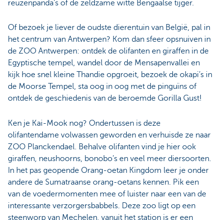
reuzenpanda’s of de zeldzame witte Bengaalse tijger.
Of bezoek je liever de oudste dierentuin van België, pal in
het centrum van Antwerpen? Kom dan sfeer opsnuiven in
de ZOO Antwerpen: ontdek de olifanten en giraffen in de
Egyptische tempel, wandel door de Mensapenvallei en
kijk hoe snel kleine Thandie opgroeit, bezoek de okapi’s in
de Moorse Tempel, sta oog in oog met de pinguïns of
ontdek de geschiedenis van de beroemde Gorilla Gust!
Ken je Kai-Mook nog? Ondertussen is deze
olifantendame volwassen geworden en verhuisde ze naar
ZOO Planckendael. Behalve olifanten vind je hier ook
giraffen, neushoorns, bonobo’s en veel meer diersoorten.
In het pas geopende Orang-oetan Kingdom leer je onder
andere de Sumatraanse orang-oetans kennen. Pik een
van de voedermomenten mee of luister naar een van de
interessante verzorgersbabbels. Deze zoo ligt op een
steenworp van Mechelen, vanuit het station is er een