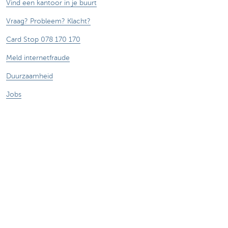
Vind een kantoor in je buurt
Vraag? Probleem? Klacht?
Card Stop 078 170 170
Meld internetfraude
Duurzaamheid
Jobs
Andere websites
Ondernemers
Commercial banking
Private Banking
KBC
CBC