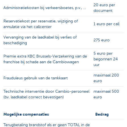
20 euro per
Administratiekosten bij verkeersboetes, p.v., …
document
Reservatiekost per reservatie, wijziging of
1 euro per call
annulatie via het callcenter
Vervanging van de laadkabel bij verlies of
275 euro
beschadiging
5 euro per
Premie extra KBC Brussels-Verzekering van de
begonnen 24
franchise bij schade aan de Cambiowagen
uur
maximaal 200
Frauduleus gebruik van de tankkaart
euro
Technische interventie door Cambio-personeel
maximaal 500
(bv. laadkabel correct bevestigen)
euro
Mogelijke compensaties
Bedrag
Terugbetaling brandstof als er geen TOTAL in de