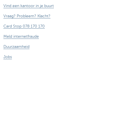
Vind een kantoor in je buurt
Vraag? Probleem? Klacht?
Card Stop 078 170 170
Meld internetfraude
Duurzaamheid
Jobs
Andere websites
Ondernemers
Commercial banking
Private Banking
KBC
CBC