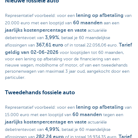
Nieuwe fossiele auto
lening op afbetaling
Representatief voorbeeld: voor een
van
60 maanden
20.000 euro met een looptijd van
aan een
jaarlijks kostenpercentage en vaste
actuariële
3,99%
debetrentevoet van
, betaal je 60 maandelijkse
367,61 euro
Tarief
aflossingen van
of in totaal 22.056,06 euro.
geldig van 02-06-2026
voor looptijden tot 60 maanden,
voor een lening op afbetaling voor de financiering van een
nieuwe wagen, mobilhome of motor, of van een tweedehands
personenwagen van maximaal 3 jaar oud, aangekocht door een
particulier.
Tweedehands fossiele auto
lening op afbetaling
Representatief voorbeeld: voor een
van
60 maanden
15.000 euro met een looptijd van
tegen een
jaarlijks kostenpercentage en vaste
actuariële
4,99%
debetrentevoet van
, betaal je 60 maandelijkse
282,24 euro
Tarief
aflossingen van
of in totaal 16.934,35 euro.