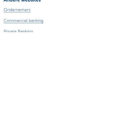
Ondernemers
Commercial banking
Private Banking
KBC
CBC
KBC Groep
Alle websites
Let op, geld lenen kost ook geld.
Sitemap
Over KBC Brussels
Persberichten