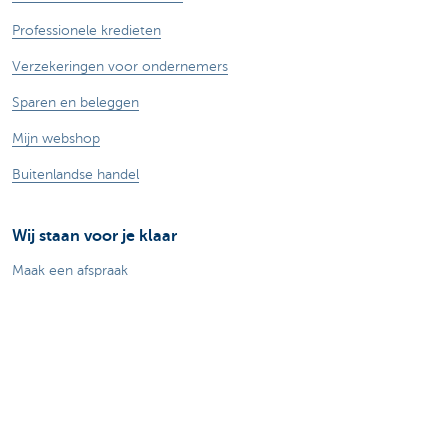
Professionele kredieten
Verzekeringen voor ondernemers
Sparen en beleggen
Mijn webshop
Buitenlandse handel
Wij staan voor je klaar
Maak een afspraak
Vind een kantoor in je buurt
Vraag? Probleem? Klacht?
Card Stop 078 170 170
Meld internetfraude