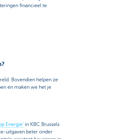
eringen financieel te
n?
ereld. Bovendien helpen ze
lpen en maken we het je
op Energie’
in KBC Brussels
ie-uitgaven beter onder