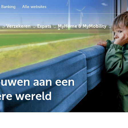
 Banking
Alle websites
Verzekeren
Expats
MyHome & MyMobility
uwen aan een
re wereld