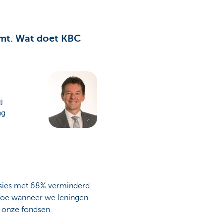
eemt. Wat doet KBC
j
ng
sies met 68% verminderd.
 toe wanneer we leningen
r onze fondsen.