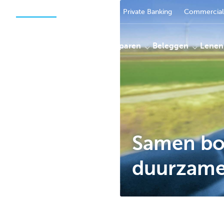
Particulieren
Ondernemen
Private Banking
Commercial
Betalen
Sparen
Beleggen
Lenen
KBC
Samen bo
duurzame