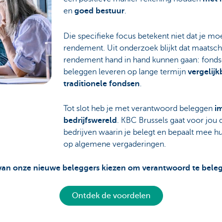
en
goed bestuur
.
Die specifieke focus betekent niet dat je mo
rendement. Uit onderzoek blijkt dat maatscha
rendement hand in hand kunnen gaan: fonds
beleggen leveren op lange termijn
vergelij
traditionele fondsen
.
Tot slot heb je met verantwoord beleggen
i
bedrijfswereld
. KBC Brussels gaat voor jou
bedrijven waarin je belegt en bepaalt mee h
op algemene vergaderingen.
3 van onze nieuwe beleggers kiezen om verantwoord te beleg
Ontdek de voordelen