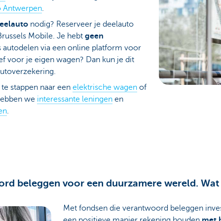
lo Antwerpen
.
eelauto
nodig? Reserveer je deelauto
Brussels Mobile. Je hebt
geen
s autodelen via een online platform voor
ef voor je eigen wagen? Dan kun je dit
autoverzekering.
te stappen naar een
elektrische wagen
of
 hebben we
interessante leningen
en
en
.
oord beleggen voor een duurzamere wereld. Wat
Met fondsen die verantwoord beleggen invest
een positieve manier rekening houden
met h