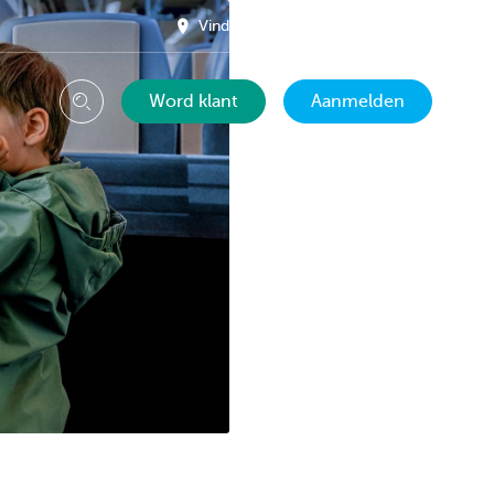
Vind een kantoor in je buurt
NL
Word klant
Aanmelden
Zoeken