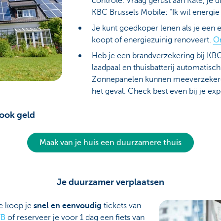
controle. Vraag gerust aan Kate, je d
KBC Brussels Mobile: “Ik wil energie
Je kunt goedkoper lenen als je een 
koopt of energiezuinig renoveert.
O
Heb je een brandverzekering bij KBC 
laadpaal en thuisbatterij automatis
Zonnepanelen kunnen meeverzekerd zi
het geval. Check best even bij je ex
 ook geld
Maak van je huis een duurzamere thuis
Je duurzamer verplaatsen
e koop je
snel en eenvoudig
tickets van
VB
of reserveer je voor 1 dag een fiets van