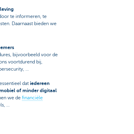
leving
oor te informeren, te
nsten. Daarnaast bieden we
nemers
ures, bijvoorbeeld voor de
ns voortdurend bij,
bersecurity, …
 essentieel dat
iedereen
mobiel of minder digitaal
unen we de
financiële
ls, …