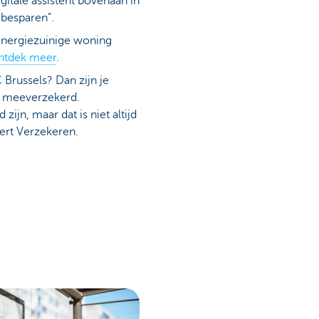
igitale assistent bovenaan in
 besparen”.
energiezuinige woning
ntdek meer
.
Brussels? Dan zijn je
ch meeverzekerd.
jn, maar dat is niet altijd
pert Verzekeren.