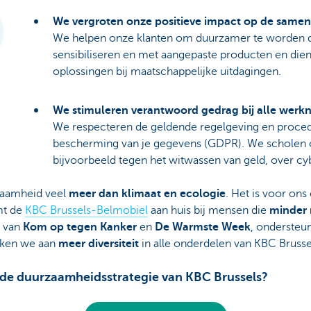
We vergroten onze positieve impact op de samen
We helpen onze klanten om duurzamer te worden d
sensibiliseren en met aangepaste producten en die
oplossingen bij maatschappelijke uitdagingen.
We stimuleren verantwoord gedrag bij alle werk
We respecteren de geldende regelgeving en proced
bescherming van je gegevens (GDPR). We scholen o
bijvoorbeeld tegen het witwassen van geld, over cy
zaamheid veel
meer dan klimaat en ecologie
. Het is voor ons
mt de
KBC Brussels-Belmobiel
aan huis bij mensen die
minder 
r van
Kom op tegen Kanker
en
De Warmste Week
, onderste
rken we aan
meer diversiteit
in alle onderdelen van KBC Brusse
 de duurzaamheidsstrategie van KBC Brussels?