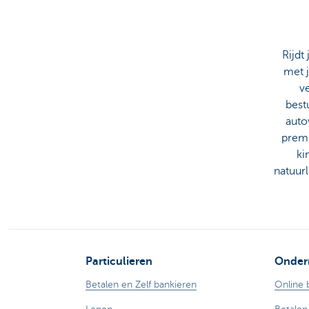
Rijdt
met 
v
best
auto
premi
ki
natuurl
Particulieren
Onder
Betalen en Zelf bankieren
Online 