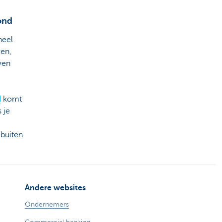
ond
heel
ren,
even
d
komt
 je
 buiten
Andere websites
Ondernemers