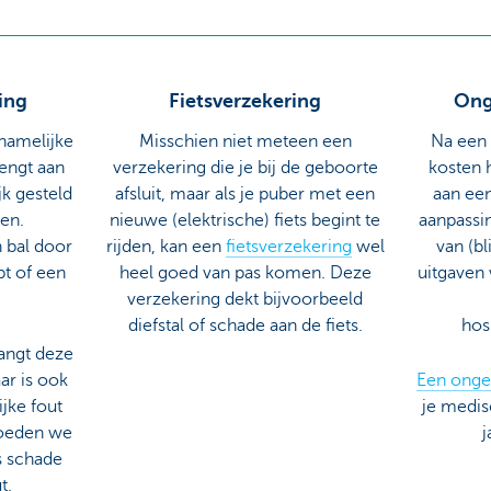
ing
Fietsverzekering
Ong
chamelijke
Misschien niet meteen een
Na een
engt aan
verzekering die je bij de geboorte
kosten 
jk gesteld
afsluit, maar als je puber met een
aan een
en.
nieuwe (elektrische) fiets begint te
aanpassi
n bal door
rijden, kan een
fietsverzekering
wel
van (bl
pt of een
heel goed van pas komen. Deze
uitgaven
verzekering dekt bijvoorbeeld
diefstal of schade aan de fiets.
hos
angt deze
ar is ook
Een onge
jke fout
je medis
goeden we
j
s schade
t.