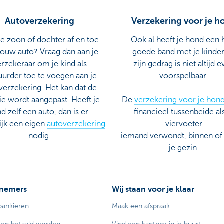
Autoverzekering
Verzekering voor je h
 je zoon of dochter af en toe
Ook al heeft je hond een 
jouw auto? Vraag dan aan je
goede band met je kinde
erzekeraar om je kind als
zijn gedrag is niet altijd 
uurder toe te voegen aan je
voorspelbaar.
verzekering. Het kan dat de
e wordt aangepast. Heeft je
De
verzekering voor je hon
nd zelf een auto, dan is er
financieel tussenbeide als
ijk een eigen
autoverzekering
viervoeter
nodig.
iemand verwondt, binnen of
je gezin.
nemers
Wij staan voor je klaar
bankieren
Maak een afspraak