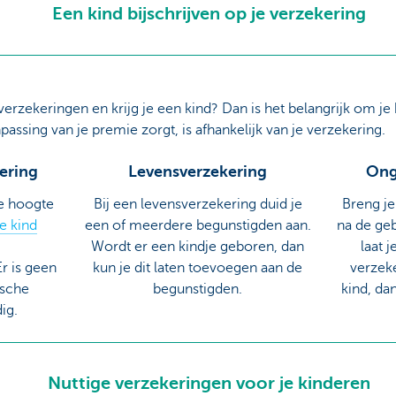
Een kind bijschrijven op je verzekering
erzekeringen en krijg je een kind? Dan is het belangrijk om je k
npassing van je premie zorgt, is afhankelijk van je verzekering.
kering
Levensverzekering
Ong
de hoogte
Bij een levensverzekering duid je
Breng je
je kind
een of meerdere begunstigden aan.
na de geb
Wordt er een kindje geboren, dan
laat 
Er is geen
kun je dit laten toevoegen aan de
verzeke
ische
begunstigden.
kind, da
dig.
Nuttige verzekeringen voor je kinderen