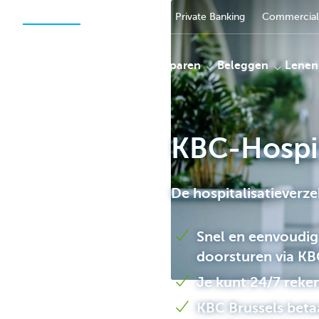
Particulieren
Ondernemen
Private Banking
Commercial
Betalen
Sparen
Beleggen
Lenen
KBC-Hospit
KBC
De hospitalisatieverze
Snel en eenvoudig
doorsturen via KB
Je kunt 24/7 reken
KBC Brussels betaa