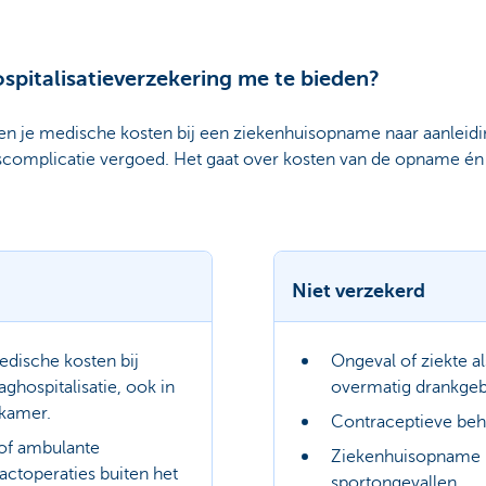
pitalisatieverzekering me te bieden?
n je medische kosten bij een ziekenhuisopname naar aanleidin
scomplicatie vergoed. Het gaat over kosten van de opname én
Niet verzekerd
edische kosten bij
Ongeval of ziekte a
daghospitalisatie, ook in
overmatig drankgeb
kamer.
Contraceptieve beh
 of ambulante
Ziekenhuisopname n
ractoperaties buiten het
sportongevallen.