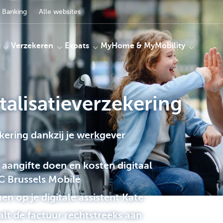
 Banking
Alle websites
Verzekeren
Expats
MyHome & MyMobility
alisatieverzekering
kering dankzij je werkgever
 aangifte doen en kosten digitaal
C Brussels Mobile
en op je digitale assistent Kate
lt de factuur rechtstreeks aan