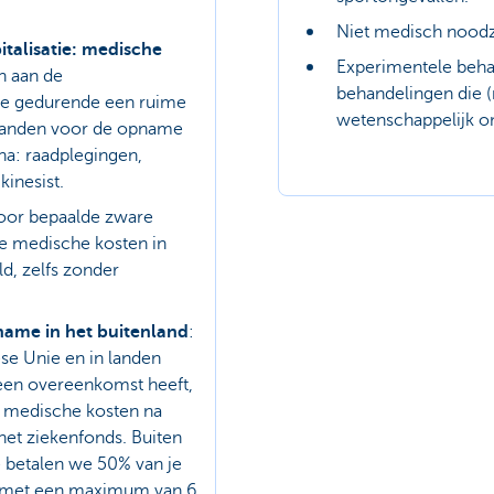
Niet medisch noodz
italisatie: medische
Experimentele beha
n aan de
behandelingen die (
e gedurende een ruime
wetenschappelijk o
aanden voor de opname
na: raadplegingen,
inesist.
voor bepaalde zware
e medische kosten in
ld, zelfs zonder
ame in het buitenland
:
se Unie en in landen
een overeenkomst heeft,
 medische kosten na
het ziekenfonds. Buiten
 betalen we 50% van je
, met een maximum van 6