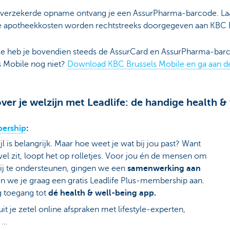
n verzekerde opname ontvang je een AssurPharma-barcode. Laa
e apotheekkosten worden rechtstreeks doorgegeven aan KBC B
le heb je bovendien steeds de AssurCard en AssurPharma-barc
s Mobile nog niet?
Download KBC Brussels Mobile en ga aan de
ver je welzijn met Leadlife: de handige health &
bership
:
jl is belangrijk. Maar hoe weet je wat bij jou past? Want
e vel zit, loopt het op rolletjes. Voor jou én de mensen om
ij te ondersteunen, gingen we een
samenwerking aan
n we je graag een gratis Leadlife Plus-membership aan.
g toegang tot
dé health & well-being app.
t je zetel online afspraken met lifestyle-experten,
 …