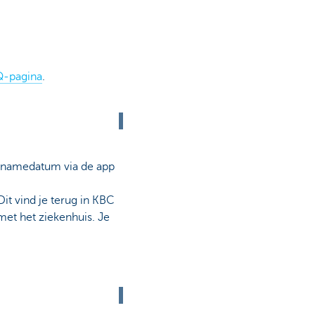
Q-pagina
.
pnamedatum via de app
it vind je terug in KBC
met het ziekenhuis. Je