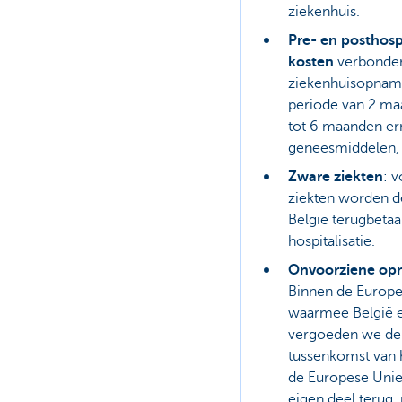
ziekenhuis.
Pre- en posthosp
kosten
verbonde
ziekenhuisopnam
periode van 2 m
tot 6 maanden er
geneesmiddelen, k
Zware ziekten
: 
ziekten worden d
België terugbetaa
hospitalisatie.
Onvoorziene opn
Binnen de Europe
waarmee België 
vergoeden we de
tussenkomst van 
de Europese Unie
eigen deel terug