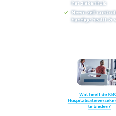
het ziekenhuis
Brussels
Neem zelf controle
handige health & 
Wat heeft de KB
Hospitalisatieverzeke
te bieden?