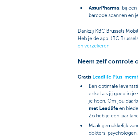
AssurPharma
: bij ee
barcode scannen en j
Dankzij KBC Brussels Mobi
Heb je de app KBC Brussel
en verzekeren
.
Neem zelf controle o
Gratis
Leadlife Plus-mem
Een optimale levenssti
enkel als jij goed in j
je heen. Om jou daarb
met Leadlife
en biede
Zo heb je een jaar lan
Maak gemakkelijk vanui
dokters, psychologen,