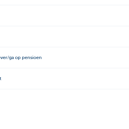
gever/ga op pensioen
t