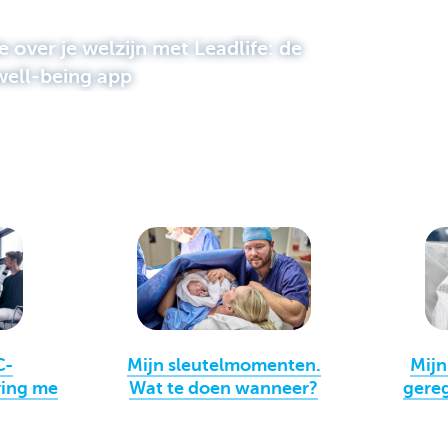
 over je welzijn met Leadlife: de
well-being app
C-
Mijn sleutelmomenten.
Mijn
ring
me
Wat te doen wanneer?
gereg