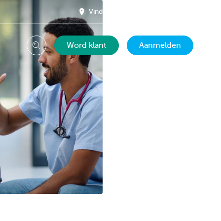
Vind een kantoor in je buurt
NL
Word klant
Aanmelden
Zoeken