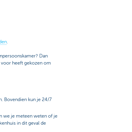
den
.
 eenpersoonskamer? Dan
er voor heeft gekozen om
n. Bovendien kun je 24/7
en we je meteen weten of je
enhuis in dit geval de