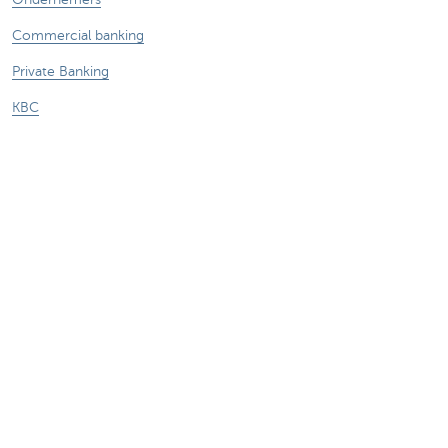
Commercial banking
Private Banking
KBC
CBC
KBC Groep
Alle websites
Let op, geld lenen kost ook geld.
Sitemap
Over KBC Brussels
Persberichten
Tarieven