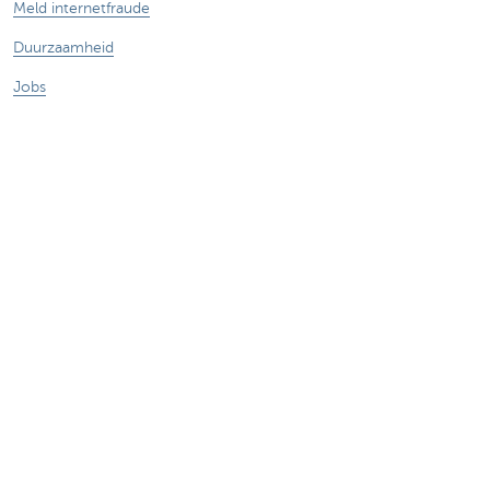
Meld internetfraude
Duurzaamheid
Jobs
Andere websites
Ondernemers
Commercial banking
Private Banking
KBC
CBC
KBC Groep
Alle websites