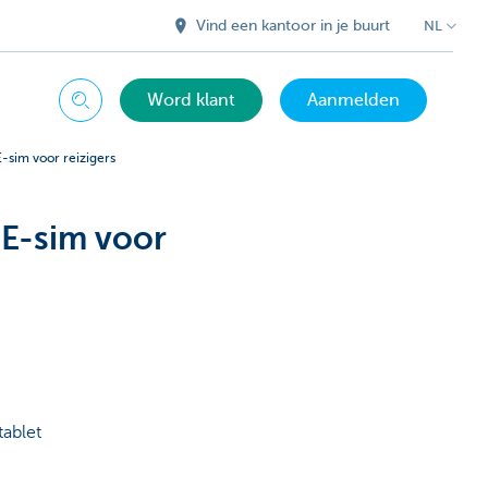
Vind een kantoor in je buurt
NL
Word klant
Aanmelden
Zoeken
E-sim voor reizigers
'E-sim voor
tablet