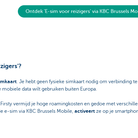
Ontdek 'E-sim voor reizigers' via KBC Brussels Mo
zigers'?
simkaart
. Je hebt geen fysieke simkaart nodig om verbinding 
je mobiele data wilt gebruiken buiten Europa.
 Firsty vermijd je hoge roamingkosten en gedoe met verschill
e e-sim via KBC Brussels Mobile,
activeert
ze op je smartphon