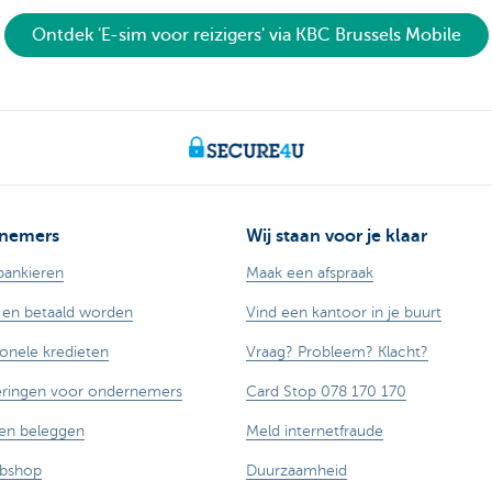
Ontdek 'E-sim voor reizigers' via KBC Brussels Mobile
nemers
Wij staan voor je klaar
bankieren
Maak een afspraak
 en betaald worden
Vind een kantoor in je buurt
ionele kredieten
Vraag? Probleem? Klacht?
eringen voor ondernemers
Card Stop 078 170 170
en beleggen
Meld internetfraude
ebshop
Duurzaamheid