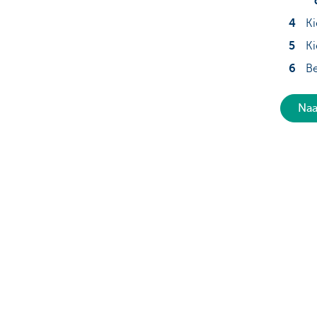
Ki
Ki
Be
Naa