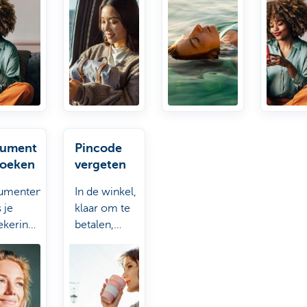
nde
fitnes
cliëringen.
stel je
Kate m
goed in
ument
Pincode
zoeken
vergeten
umenten
In de winkel,
 je
klaar om te
ekeringsbewijs
betalen,
ndere
maar je
sten
pincode
t Kate
vergeten?
voor je
Kate helpt je
g.
uit de brand.