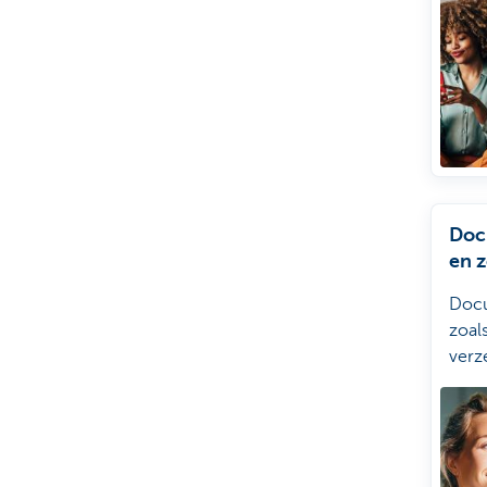
lope
domi
Doc
en 
Doc
zoals
verz
of a
atte
vind
snel 
teru