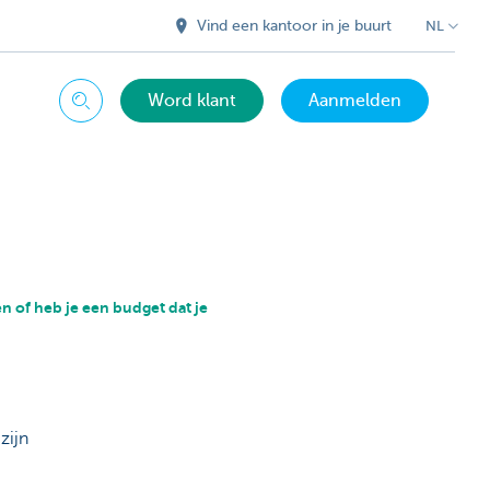
Vind een kantoor in je buurt
NL
Word klant
Aanmelden
Zoeken
e
n of heb je een budget dat je
 zijn