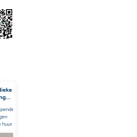
dieke
ingen
len
opende
ngen
e huur