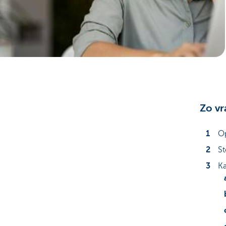
Brussels
Zo vr
Op
St
Ka