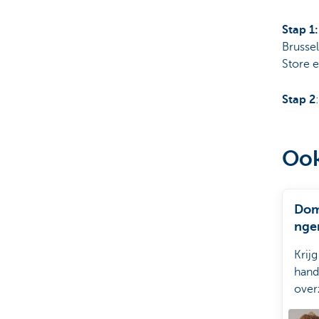
Stap 1
Brusse
Store 
Stap 2
Ook
Domi
nge
beh
Krij
hand
over
van a