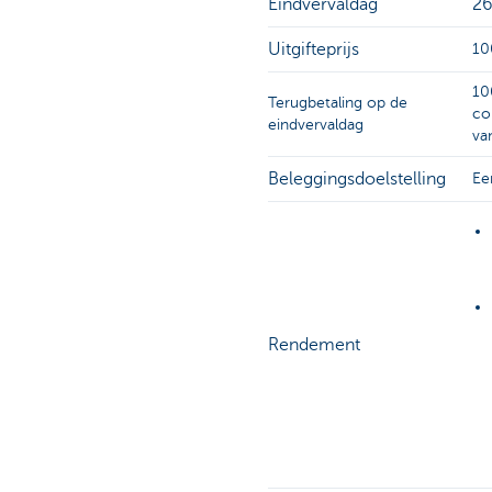
Eindvervaldag
26
Uitgifteprijs
10
10
Terugbetaling op de
co
eindvervaldag
va
Beleggingsdoelstelling
Ee
Rendement