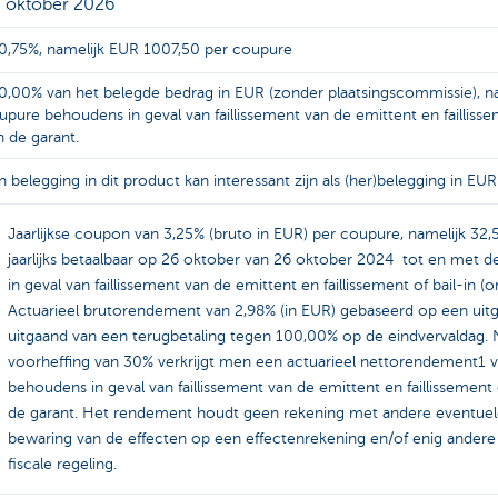
 oktober 2026
0,75%, namelijk EUR 1007,50 per coupure
0,00% van het belegde bedrag in EUR (zonder plaatsingscommissie), n
upure behoudens in geval van faillissement van de emittent en faillisse
n de garant.
n belegging in dit product kan interessant zijn als (her)belegging in EUR
Jaarlijkse coupon van 3,25% (bruto in EUR) per coupure, namelijk 32
jaarlijks betaalbaar op 26 oktober van 26 oktober 2024 tot en met 
in geval van faillissement van de emittent en faillissement of
bail
-in (
Actuarieel brutorendement van 2,98% (in EUR) gebaseerd op een uitgi
uitgaand van een terugbetaling tegen 100,00% op de eindvervaldag. 
voorheffing van 30% verkrijgt men een actuarieel nettorendement1 v
behoudens in geval van faillissement van de emittent en faillissement o
de garant. Het rendement houdt geen rekening met andere eventuel
bewaring van de effecten op een effectenrekening en/of enig andere 
fiscale regeling.