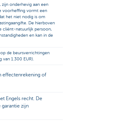
, zijn onderhevig aan een
e voorheffing vormt een
dat het niet nodig is om
lastingaangifte. De hierboven
 cliënt-natuurlijk persoon,
omstandigheden en kan in de
s op de beursverrichtingen
g van 1.300 EUR).
n effectenrekening of
et Engels recht. De
garantie zijn