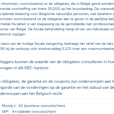
 inkomsten, voortvloeiend uit de obligaties, die in België geïnd worden
erende voorheffing van thans 30,00% op het brutobedrag. De roerend
vrijdende belasting voor Belgische natuurlijke personen, wat betekent 
komsten voortvloeiend uit de obligaties aan te geven in de jaarlijkse be
rmelde fiscaliteit is van toepassing op de gemiddelde niet-professionele
woner van België. De fiscale behandeling hangt af van uw individuele 
ekomst wijzigen.
 basis van de huidige fiscale wetgeving, bedraagt het tarief van de tak
OB) bij de verkoop vóór eindvervaldag 0,12% (met een maximumbedra
leggers kunnen de waarde van de obligaties consulteren in hu
vragen in elk KBC-kantoor.
 obligaties, de garantie en de coupons zijn onderworpen aan h
ngorde van de vorderingen op de garantie en het statuut van de 
derworpen aan het Belgisch recht.
Moody’s: A2 (positieve vooruitzichten)
S&P: A+(stabiele vooruitzichten)