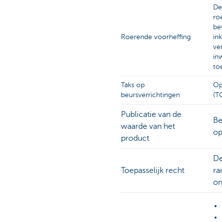
De
ro
be
Roerende voorheffing
in
ve
in
to
Taks op
Op
beursverrichtingen
(T
Publicatie van de
Be
waarde van het
op
product
De
Toepasselijk recht
ra
on