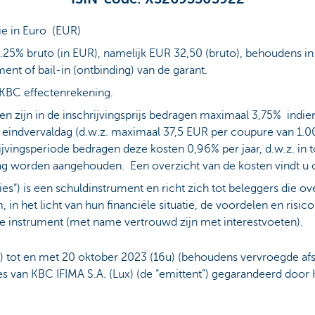
tie in Euro (EUR)
.25% bruto (in EUR), namelijk EUR 32,50 (bruto), behoudens in 
ment of bail-in (ontbinding) van de garant.
 KBC effectenrekening.
en zijn in de inschrijvingsprijs bedragen maximaal 3,75% indie
eindvervaldag (d.w.z. maximaal 37,5 EUR per coupure van 1.000
ijvingsperiode bedragen deze kosten 0,96% per jaar, d.w.z. in 
dag worden aangehouden. Een overzicht van de kosten vindt u 
ties”) is een schuldinstrument en richt zich tot beleggers die 
 in het licht van hun financiële situatie, de voordelen en risic
ype instrument (met name vertrouwd zijn met interestvoeten).
tot en met 20 oktober 2023 (16u) (behoudens vervroegde afsl
es van KBC IFIMA S.A. (Lux) (de “emittent”) gegarandeerd door