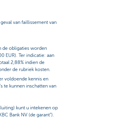
geval van faillissement van
n de obligaties worden
 EUR). Ter indicatie: aan
totaal 2,88% indien de
onder de rubriek kosten.
over voldoende kennis en
o's te kunnen inschatten van
uiting) kunt u intekenen op
 KBC Bank NV (de garant”).