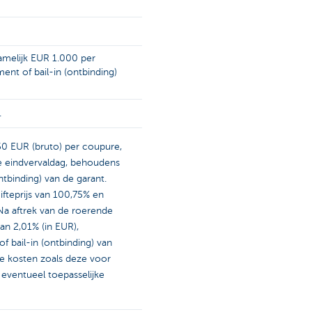
amelijk EUR 1.000 per
ment of bail-in (ontbinding)
.
,50 EUR (bruto) per coupure,
de eindvervaldag, behoudens
ontbinding) van de garant.
fteprijs van 100,75% en
Na aftrek van de roerende
an 2,01% (in EUR),
f bail-in (ontbinding) van
e kosten zoals deze voor
eventueel toepasselijke