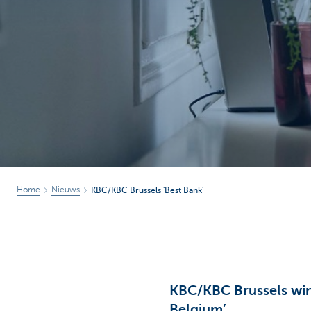
Brussels
Home
Nieuws
KBC/KBC Brussels 'Best Bank'
KBC/KBC Brussels win
Belgium’