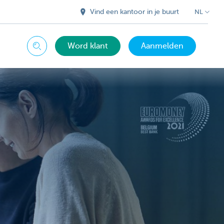
Vind een kantoor in je buurt
NL
Word klant
Aanmelden
Zoeken