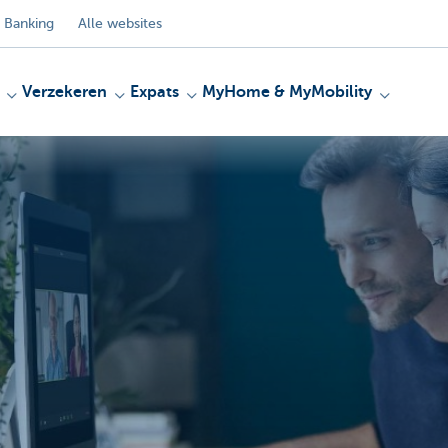
 Banking
Alle websites
Verzekeren
Expats
MyHome & MyMobility