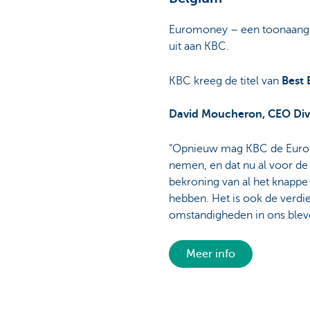
Euromoney – een toonaangeve
uit aan KBC.
KBC kreeg de titel van
Best 
David Moucheron, CEO Divi
“Opnieuw mag KBC de Eurom
nemen, en dat nu al voor de 
bekroning van al het knappe w
hebben. Het is ook de verdie
omstandigheden in ons bleve
Meer info