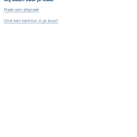
Maak een afspraak
Vind een kantoor in je buurt
Vraag? Probleem? Klacht?
Card Stop 078 170 170
Meld internetfraude
Duurzaamheid
Jobs
Andere websites
Ondernemers
Commercial banking
Private Banking