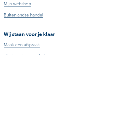
Mijn webshop
Buitenlandse handel
Wij staan voor je klaar
Maak een afspraak
Vind een kantoor in je buurt
Vraag? Probleem? Klacht?
Card Stop 078 170 170
Meld internetfraude
Duurzaamheid
Jobs
Andere websites