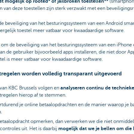
et mogelijk op rooted* of jailbroken toestellen**
(smartphone
 van deze toestellen zijn sterk verzwakt met een beveiligingsri
e beveiliging van het besturingssysteem van een Android smar
ergelijk toestel meer vatbaar voor kwaadaardige software.
r om de beveiliging van het besturingssysteem van een iPhone 
kan de gebruiker bijvoorbeeld apps installeren, die niet door App
tel is meer vatbaar voor kwaadaardige software.
regelen worden volledig transparant uitgevoerd
 van KBC Brussels volgen en
analyseren continu de technieke
tregelen hierop af te stemmen.
rtdurend je online betaalopdrachten en de manier waarop je 
n.
etaalopdracht opmerken, dan verwerken we die niet onmiddell
ontroles uit. Het is daarbij
mogelijk dat we je bellen om die