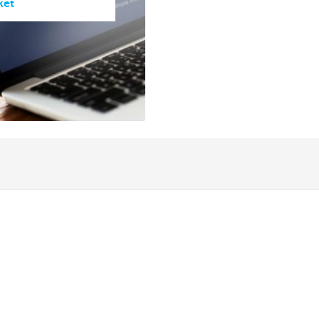
ket
Andere websites
Ondernemers