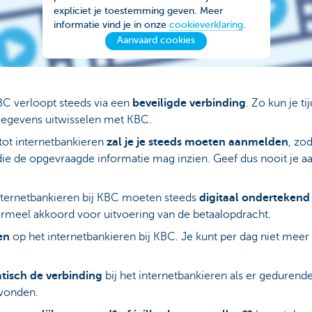
expliciet je toestemming geven. Meer
informatie vind je in onze
cookieverklaring
.
Aanvaard cookies
KBC verloopt steeds via een
beveiligde verbinding
. Zo kun je t
gegevens uitwisselen met KBC.
tot internetbankieren
zal je je steeds moeten aanmelden
, zo
ie de opgevraagde informatie mag inzien. Geef dus nooit je 
nternetbankieren bij KBC moeten steeds
digitaal onderteken
ormeel akkoord voor uitvoering van de betaalopdracht.
en
op het internetbankieren bij KBC. Je kunt per dag niet me
tisch de verbinding
bij het internetbankieren als er gedurend
evonden.