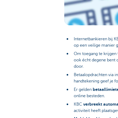
Internetbankieren bij 
op een veilige manier 
Om toegang te krijgen 
ook écht degene bent d
door.
Betaalopdrachten via i
handtekening geef je f
Er gelden
betaallimiet
online besteden.
KBC
verbreekt automa
activiteit heeft plaatsg