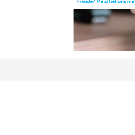
Fraude? Meld het ons me
Particulieren
Ondernemer
Betalen en Zelf bankieren
Online bankier