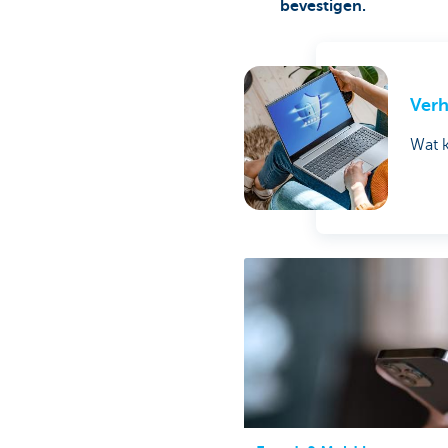
bevestigen.
Verh
Wat k