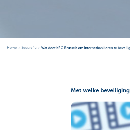
Home
Secure4u
Wat doet KBC Brussels om internetbankieren te beveili
Met welke beveiligin