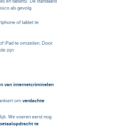
s en tablets). De standaard
sico als gevolg.
tphone of tablet te
of iPad te omzeilen. Door
le zijn
n van internetcriminelen
bankiert om
verdachte
ijk. We voeren eerst nog
 betaalopdracht te