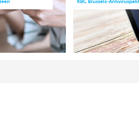
teen
KBC Brussels-Antiviruspak
s
Wij staan voor je klaar
en
Maak een afspraak