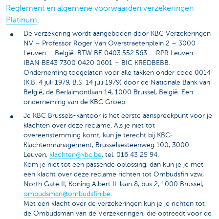
Reglement en algemene voorwaarden verzekeringen
Platinum
.
De verzekering wordt aangeboden door KBC Verzekeringen
NV – Professor Roger Van Overstraetenplein 2 – 3000
Leuven – België. BTW BE 0403.552.563 – RPR Leuven –
IBAN BE43 7300 0420 0601 – BIC KREDBEBB.
Onderneming toegelaten voor alle takken onder code 0014
(K.B. 4 juli 1979, B.S. 14 juli 1979) door de Nationale Bank van
België, de Berlaimontlaan 14, 1000 Brussel, België. Een
onderneming van de KBC Groep.
Je KBC Brussels-kantoor is het eerste aanspreekpunt voor je
klachten over deze reclame. Als je niet tot
overeenstemming komt, kun je terecht bij KBC-
Klachtenmanagement, Brusselsesteenweg 100, 3000
Leuven,
klachten@kbc.be
, tel. 016 43 25 94.
Kom je niet tot een passende oplossing, dan kun je je met
een klacht over deze reclame richten tot Ombudsfin vzw,
North Gate II, Koning Albert II-laan 8, bus 2, 1000 Brussel,
ombudsman@ombudsfin.be
.
Met een klacht over de verzekeringen kun je je richten tot
de Ombudsman van de Verzekeringen, die optreedt voor de