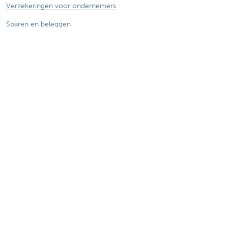
Verzekeringen voor ondernemers
Sparen en beleggen
Mijn webshop
Buitenlandse handel
Wij staan voor je klaar
Maak een afspraak
Vind een kantoor in je buurt
Vraag? Probleem? Klacht?
Card Stop 078 170 170
Meld internetfraude
Duurzaamheid
Jobs