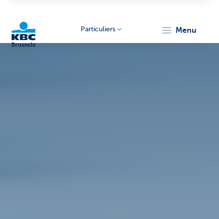
Particuliers
menu
KBC
Brussels