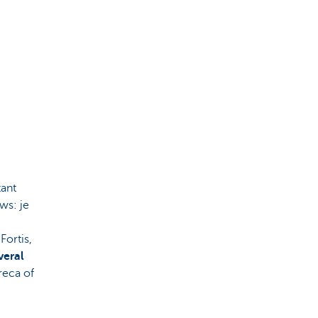
tant
ws: je
Fortis,
veral
reca of