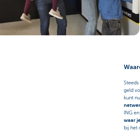
Brussels
Waar
Steed
geld v
kunt n
netwer
ING en
waar j
bij het