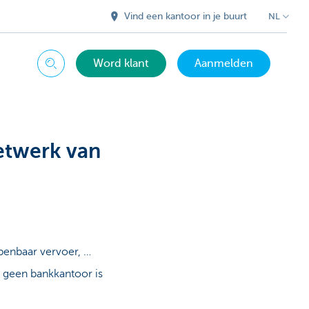
Vind een kantoor in je buurt
NL
Word klant
Aanmelden
Zoeken
etwerk van
openbaar vervoer, …
 geen bankkantoor is