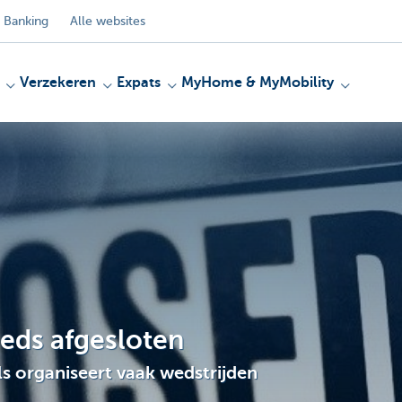
 Banking
Alle websites
Verzekeren
Expats
MyHome & MyMobility
eeds afgesloten
s organiseert vaak wedstrijden