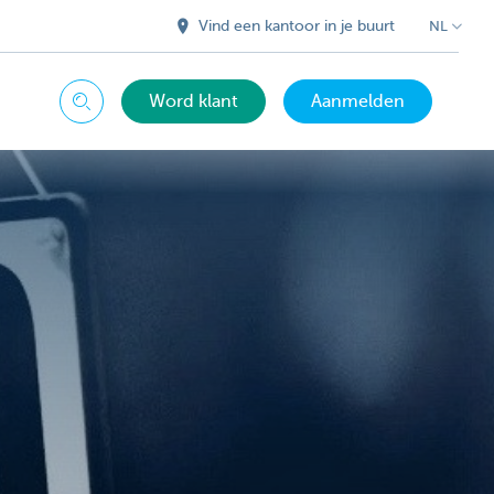
Vind een kantoor in je buurt
NL
Word klant
Aanmelden
Zoeken