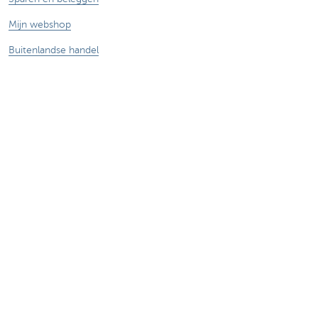
Mijn webshop
Buitenlandse handel
Wij staan voor je klaar
Maak een afspraak
Vind een kantoor in je buurt
Vraag? Probleem? Klacht?
Card Stop 078 170 170
Meld internetfraude
Duurzaamheid
Jobs
Andere websites