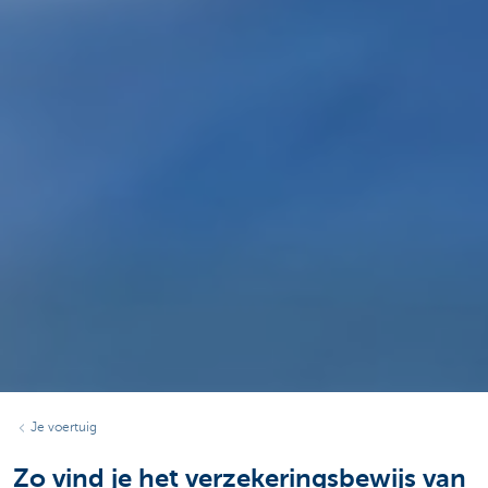
Je voertuig
Zo vind je het verzekeringsbewijs van